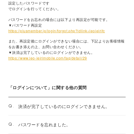
FANCLUB CONTENTS
設定したパスワードです
でログインを行ってください。
JOIN
LOGIN
パスワードをお忘れの場合には以下より再設定が可能です。
▼パスワード再設定
FC NEWS
MONTHLY LEO
https://plusmember.jp/login/forgot.php?idlink=leoieirifc
また、再設定後にログインができない場合には、下記よりお客様情報
LEO REPORT
TOPICS
をお書き添えの上、お問い合わせください。
▼決済は完了しているのにログインができません。
RADIO
TICKET
https://www.leo-ieirimobile.com/faq/detail/29
SPECIAL
「ログインについて」に関する他の質問
Q.
決済が完了しているのにログインできません。
Q.
パスワードを忘れました。