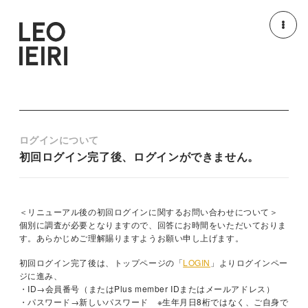
NEWS
MEDIA
LIVE/EVENT
MOVIE
ログインについて
初回ログイン完了後、ログインができません。
PROFILE
DISCOGRAPHY
GOODS
HOME
＜リニューアル後の初回ログインに関するお問い合わせについて＞
個別に調査が必要となりますので、回答にお時間をいただいておりま
す。あらかじめご理解賜りますようお願い申し上げます。
初回ログイン完了後は、トップページの「
LOGIN
」よりログインペー
ジに進み、
・ID→会員番号（またはPlus member IDまたはメールアドレス）
・パスワード→新しいパスワード ※生年月日8桁ではなく、ご自身で