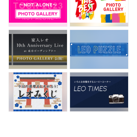
FANCLUB CONTENTS
JOIN
LOGIN
FC NEWS
MONTHLY LEO
LEO REPORT
TOPICS
RADIO
TICKET
SPECIAL