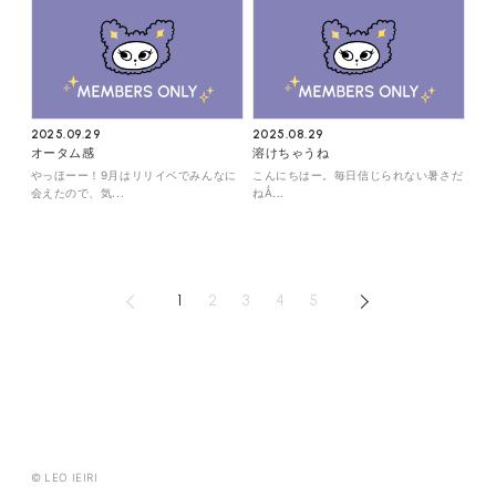
2025.09.29
2025.08.29
オータム感
溶けちゃうね
やっほーー！9月はリリイベでみんなに
こんにちはー。毎日信じられない暑さだ
会えたので、気...
ねǺ...
1
2
3
4
5
© LEO IEIRI