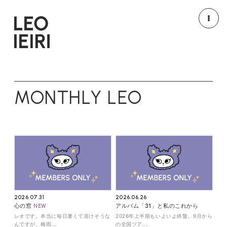
NEWS
MEDIA
MONTHLY LEO
LIVE/EVENT
MOVIE
PROFILE
DISCOGRAPHY
GOODS
HOME
2026.07.31
2026.06.26
心の窓
アルバム「31」と私のこれから
レオです。本当に毎日暑くて溶けそうな
2026年上半期もいよいよ終盤。9月から
んですが、梅雨...
の全国ツア...