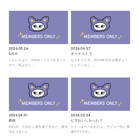
FANCLUB CONTENTS
JOIN
LOGIN
FC NEWS
MONTHLY LEO
LEO REPORT
TOPICS
2026.05.26
2026.04.27
5月🌱
オーケストラ
RADIO
TICKET
こんにちは〜。GWゆっくりできました
もうすぐ５月。2026年半分が過ぎよう
か〜。私は少し...
としているこ...
SPECIAL
2026.04.01
2026.02.24
夜桜
ピザおいしかった？
4月1日、今日から新年度ですねー。新生
ひゃっほー！れおだよ。デビュー日に豊
活をスタート...
洲PITで行わ...