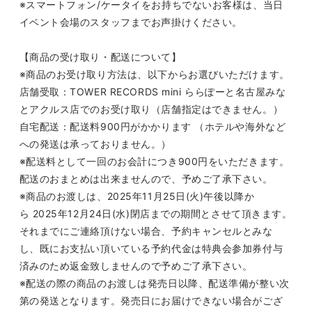
※スマートフォン
/
ケータイをお持ちでないお客様は、当日
イベント会場のスタッフまでお声掛けください。
【商品の受け取り・配送について】
※商品のお受け取り方法は、以下からお選びいただけます。
店舗受取：
TOWER RECORDS mini
ららぽーと名古屋みな
とアクルス店でのお受け取り（店舗指定はできません。）
自宅配送：配送料
900
円がかかります （ホテルや海外など
への発送は承っておりません。）
※配送料として一回のお会計につき
900
円をいただきます。
配送のおまとめは出来ませんので、予めご了承下さい。
※商品のお渡しは、
2025
年
11
月
25
日
(
火
)
午後以降か
ら
2025
年
12
月
24
日
(
水
)
閉店までの期間とさせて頂きます。
それまでにご連絡頂けない場合、予約キャンセルとみな
し、既にお支払い頂いている予約代金は特典会参加券付与
済みのため返金致しませんので予めご了承下さい。
※配送の際の商品のお渡しは発売日以降、配送準備が整い次
第の発送となります。発売日にお届けできない場合がござ