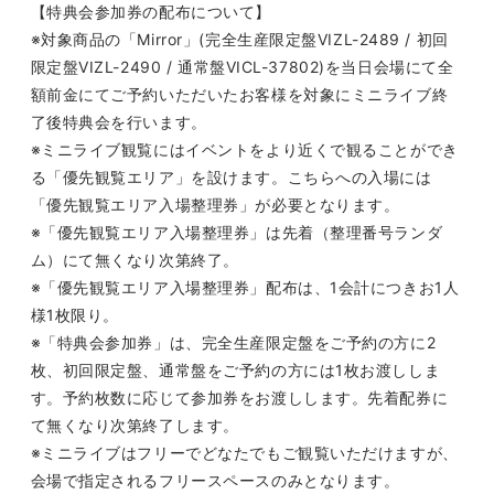
【特典会参加券の配布について】
※対象商品の「
Mirror
」
(
完全生産限定盤
VIZL-2489 /
初回
限定盤
VIZL-2490 /
通常盤
VICL-37802)
を当日会場にて全
額前金にてご予約いただいたお客様を対象にミニライブ終
了後特典会を行います。
※ミニライブ観覧にはイベントをより近くで観ることができ
る「優先観覧エリア」を設けます。こちらへの入場には
「優先観覧エリア入場整理券」が必要となります。
※「優先観覧エリア入場整理券」は先着（整理番号ランダ
ム）にて無くなり次第終了。
※「優先観覧エリア入場整理券」配布は、
1
会計につきお
1
人
様
1
枚限り。
※「特典会参加券」は、完全生産限定盤をご予約の方に
2
枚、初回限定盤、通常盤をご予約の方には
1
枚お渡ししま
す。予約枚数に応じて参加券をお渡しします。先着配券に
て無くなり次第終了します。
※ミニライブはフリーでどなたでもご観覧いただけますが、
会場で指定されるフリースペースのみとなります。