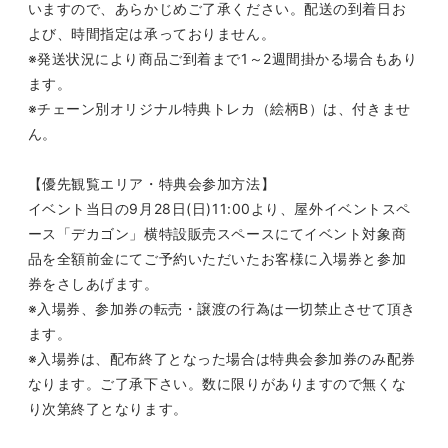
いますので、あらかじめご了承ください。配送の到着日お
よび、時間指定は承っておりません。
※発送状況により商品ご到着まで
1
～
2
週間掛かる場合もあり
ます。
※チェーン別オリジナル特典トレカ（絵柄
B
）は、付きませ
ん。
【優先観覧エリア・特典会参加方法】
イベント当日の
9
月
28
日
(
日
)11:00
より、屋外イベントスペ
ース「デカゴン」横
特設販売スペース
にてイベント対象商
品を全額前金にてご予約いただいたお客様に入場券と参加
券をさしあげます。
※入場券、参加券の転売・譲渡の行為は一切禁止させて頂き
ます。
※入場券は、配布終了となった場合は特典会参加券のみ配券
なります。ご了承下さい。数に限りがありますので無くな
り次第終了となります。