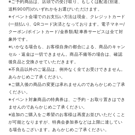
※ご予約商品は、店頭での受け取り、もしくは配送
(
別途、
送料
900
円
)
のいずれかをお選びいただけます。
※イベント会場でのお支払い方法は現金、クレジットカード
(
一括払い
)
、
QR
コード決済となっております。電子マネー
/
クーポン
/
ポイントカード
/
金券類
/
駐車券サービスは全て対
象外です。
※いかなる場合も、お客様自身の都合による、商品のキャン
セル・返金は一切できません。商品不備等の場合は、確認
後良品と交換させていただきます。
※不良品以外のご返品は、例外なく全てお受けできません。
あらかじめご了承ください。
※ご購入後の商品の変更は承れませんのであらかじめご了承
ください。
※イベント対象商品の特典券は、ご予約・お取り置きはでき
ませんのであらかじめご了承ください。
※追加のご購入をご希望のお客様は再度お並びいただくこと
が可能となりますが、特典会参加券などは上限に達してい
る場合もございます。あらかじめご了承ください。