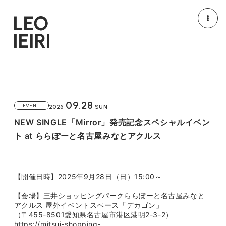
NEWS
MEDIA
LIVE/EVENT
MOVIE
09.28
EVENT
2025
SUN
PROFILE
DISCOGRAPHY
NEW SINGLE「Mirror」発売記念スペシャルイベン
ト at ららぽーと名古屋みなとアクルス
GOODS
HOME
【開催日時】2025年9月28日（日）15:00～
【会場】三井ショッピングパークららぽーと名古屋みなと
アクルス 屋外イベントスペース「デカゴン」
（〒455-8501愛知県名古屋市港区港明2-3-2）
https://mitsui-shopping-