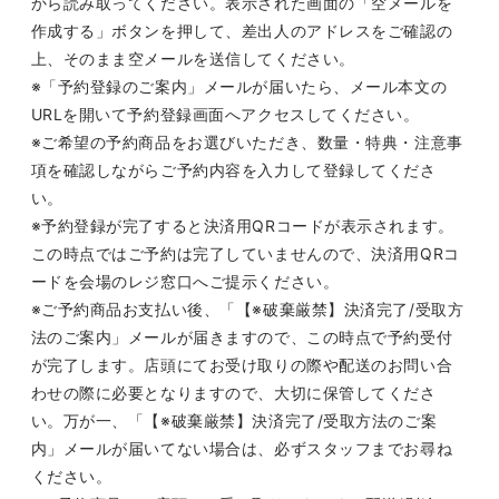
から読み取ってください。表示された画面の「空メールを
作成する」ボタンを押して、差出人のアドレスをご確認の
上、そのまま空メールを送信してください。
※
「予約登録のご案内」メールが届いたら、メール本文の
URL
を開いて予約登録画面へアクセスしてください。
※
ご希望の予約商品をお選びいただき、数量・特典・注意事
項を確認しながらご予約内容を入力して登録してくださ
い。
※
予約登録が完了すると決済用
QR
コードが表示されます。
この時点ではご予約は完了していませんので、決済用
QR
コ
ードを会場のレジ窓口へご提示ください。
※
ご予約商品お支払い後、「【
※
破棄厳禁】決済完了
/
受取方
法のご案内」メールが届きますので、この時点で予約受付
が完了します。店頭にてお受け取りの際や配送のお問い合
わせの際に必要となりますので、大切に保管してくださ
い。万が一、「【
※
破棄厳禁】決済完了
/
受取方法のご案
内」メールが届いてない場合は、必ずスタッフまでお尋ね
ください。