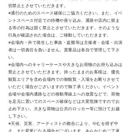
切禁止とさせていただきます。
※通行のためのスペース確保にご協力ください。また、イベ
ントスペース付近での待機や座り込み、通路や店内に留ま
る等の行為は固く禁止とさせていただきます。そのような
行為が確認された場合は、ご移動していただきます。
※会場内・外で発生した事故・盗難等は主催者・会場・出演
者は一切責任を負いません。貴重品は各自で管理して下さ
い。
※会場内へのキャリーケースや大きなお荷物のお持ち込みは
禁止とさせていただきます。持ったままのお客様は、優先
観覧エリアを含め会場内での御観覧・入場をお断りさせて
いただく場合がございますので御了承ください。イベント
会場や会場内通路などの移動導線上への放置などで、荷物
を足元に置いてのスペース確保などは大変危険ですのでお
止め下さい。大きな荷物は公共のロッカー等に預けてお越
し下さい。
※天候、災害、アーティストの都合により、やむを得ず中
止、また変更になる場合がございます。あらかじめご了承