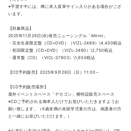
※手渡す中には、稀に本人直筆サイン入りがある場合がござ
います。
【対象商品】
2025
年
11
月
26
日
(
水
)
発売ニューシングル「
Mirror
」
・完全生産限定盤［
CD+DVD
］（
VIZL-2489
）
\4,400
税込
・初回限定盤［
CD+DVD
］（
VIZL-2490
）
\2,750
税込
・通常盤［
CD
］（
VICL-37803
）
\1,650
税込
【
CD
予約販売】
2025
年
9
月
28
日（日）
11:00
～
【
CD
予約販売場所】
屋外イベントスペース「デカゴン」横
特設販売スペース
※
CD
ご予約される御本人だけでお並びいただきますようお
願い致します。（
6
歳未満の未就学児童の方は、保護者の方
と一緒にお並びいただけます。）
※お支払い方法は
(
現金、クレジットカード
(
一括払い
)
、
QR