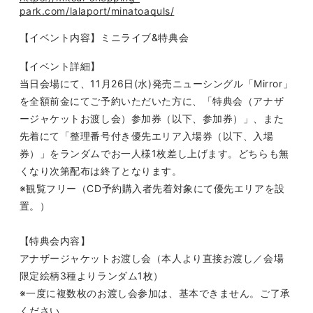
FANCLUB CONTENTS
park.com/lalaport/minatoaquls/
JOIN
LOGIN
【イベント内容】ミニライブ&特典会
【イベント詳細】
FC NEWS
MONTHLY LEO
当日会場にて、
11
月
26
日
(
水
)
発売ニューシングル「
Mirror
」
LEO REPORT
TOPICS
を全額前金にてご予約いただいた方に、「特典会（アナザ
ージャケットお渡し会）参加券（以下、参加券）」、また
RADIO
TICKET
先着にて「整理番号付き優先エリア入場券（以下、入場
券）」をランダムでお一人様
1
枚差し上げます。どちらも無
SPECIAL
くなり次第配布は終了となります。
※観覧フリー（
CD
予約購入者先着対象にて優先エリアを設
置。）
【特典会内容】
アナザージャケットお渡し会（本人より直接お渡し／会場
限定絵柄
3
種よりランダム
1
枚）
※一度に複数枚のお渡し会参加は、基本できません。ご了承
ください。