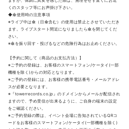
ますが、体調に異変を感じた際は、無理をせず直ぐにお近
くのスタッフ等にお声掛け下さい。
◆傘使用時の注意事項
※ライブ中は傘（日傘含む）の使用は禁止とさせていただき
ます。ライブスタート間近になりましたら傘を閉じてくだ
さい。
※傘を振り回す・投げるなどの危険行為はお止めください。
【予約に関して（商品のお支払方法）】
※
ご予約の登録は、お客様のスマートフォン
/
ケータイ
(
一部
機種を除く
)
からの対応となります。
※
ご予約の登録には、お客様の携帯電話番号・メールアドレ
スが必要となります。
※
『
towerrecords.co.jp
』のドメインからメールが配信され
ますので、予め受信が出来るように、ご自身の端末の設定
をご確認ください。
※
ご予約登録の際は、イベント会場に告知されている
QR
コ
ードをお客様のスマートフォン
/
ケータイ
(
一部機種を除く
)