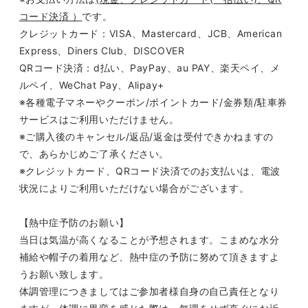
コード決済 ）
です。
クレジットカード：
VISA
、
Mastercard
、
JCB
、
American
Express
、
Diners Club
、
DISCOVER
QR
コード決済：
d
払い、
PayPay
、
au PAY
、楽天ペイ、メ
ルペイ、
WeChat Pay
、
Alipay+
※各種電子マネーやクーポン
/
ポイントカード
/
金券類
/
駐車券
サービスはご利用いただけません。
※ご購入後のキャンセル
/
返品
/
返金は受付できかねますの
で、あらかじめご了承ください。
※クレジットカード、
QR
コード決済でのお支払いは、電波
状況によりご利用いただけない場合がございます。
【熱中症予防のお願い】
当日は気温が高くなることが予想されます。こまめな水分
補給や帽子の着用など、熱中症の予防に努めて頂きますよ
うお願い致します。
体調管理につきましてはご参加者様自身の自己責任となり