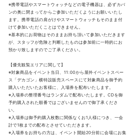
※携帯電話やスマートウォッチなどの電子機器は、必ずカバ
ンの奥に閉まってからご参加いただくようにお願いいたし
ます。携帯電話の肩がけやスマートウォッチもそのまま付
けて参加いただくことはできません。
※基本的にお荷物はそのままお持ち頂いて参加いただきます
が、スタッフが危険と判断したものは参加前に一時的にお
預かり致しますのでご了承ください。
【優先観覧エリアに関して】
※対象商品をイベント当日、
11
:00
から屋外イベントスペー
ス「デカゴン」横
特設販売スペース
にて対象商品を御予約
購入いただいたお客様に、入場券を配布いたします。
※入場券の整理番号はランダムで配布いたします。
CD
を御
予約購入された順番ではございませんので御了承くださ
い。
※入場券は御予約購入枚数に関係なくお
1
人様につき、一会
計で
1
枚までの配布とさせていただきます。
※入場券をお持ちの方は、イベント開始
20
分前に会場にお集