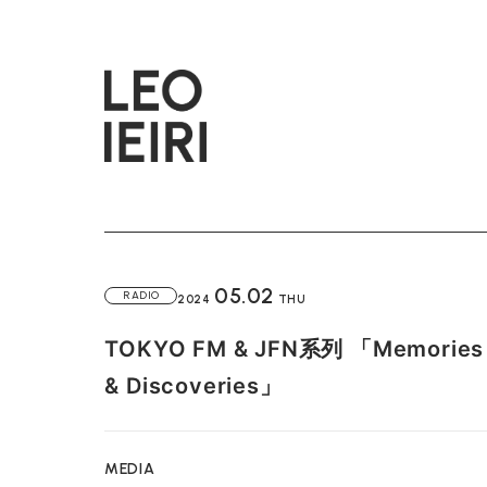
05.02
RADIO
2024
THU
TOKYO FM & JFN系列 「Memories
& Discoveries」
MEDIA