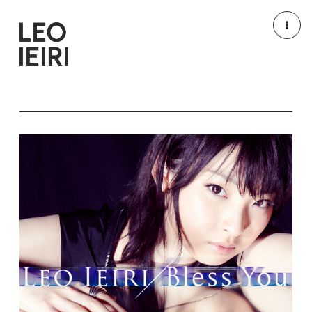
NEWS
MEDIA
LIVE/EVENT
MOVIE
PROFILE
DISCOGRAPHY
GOODS
HOME