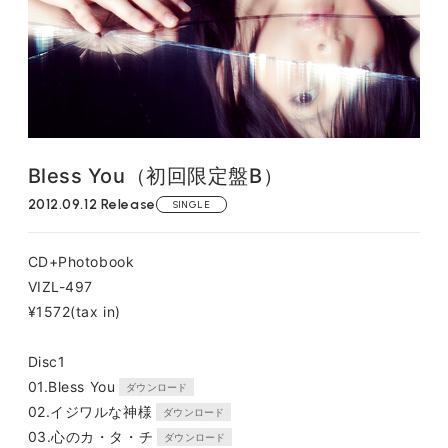
FANCLUB CONTENTS
JOIN
LOGIN
FC NEWS
MONTHLY LEO
LEO REPORT
TOPICS
Bless You（初回限定盤B）
RADIO
TICKET
2012.09.12 Release
SINGLE
SPECIAL
CD+Photobook
VIZL-497
¥1572(tax in)
Disc1
01.Bless You
ダウンロード
02.イジワルな神様
ダウンロード
03.心のカ・タ・チ
ダウンロード