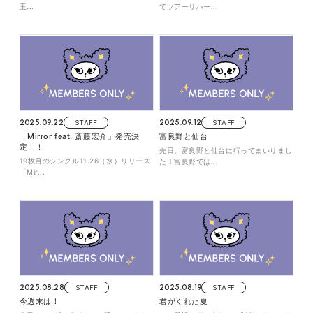
玉...
てツアーリハー...
2025.09.22
STAFF
2025.09.12
STAFF
「Mirror feat. 斎藤宏介」発売決
富良野と仙台
定！！
先日、富良野と仙台に行ってまいりまし
19枚目のシングル11.26（水）リリース
た！富良野では...
「Mir...
2025.08.28
STAFF
2025.08.19
STAFF
今週末は！
君がくれた夏