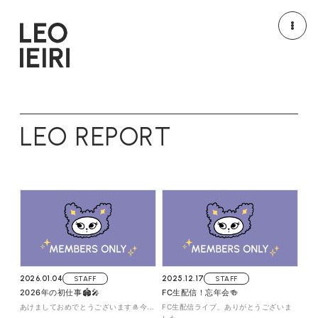
NEWS
MEDIA
LEO REPORT
LIVE/EVENT
MOVIE
PROFILE
DISCOGRAPHY
GOODS
HOME
2026.01.04
STAFF
2025.12.17
STAFF
2026年の初仕事🏟️🎤
FC生配信！忘年会🍻
あけましておめでとうございます🎍今...
FC生配信ライブ、ありがとうございま