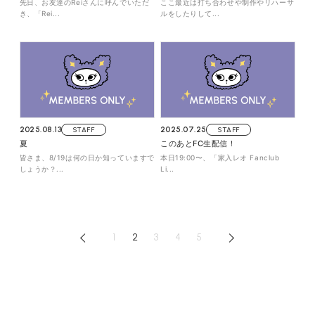
先日、お友達のReiさんに呼んでいただ
ここ最近は打ち合わせや制作やリハーサ
き、「Rei...
ルをしたりして...
2025.08.13
STAFF
2025.07.25
STAFF
夏
このあとFC生配信！
皆さま、8/19は何の日か知っていますで
本日19:00〜、「家入レオ Fanclub
しょうか？...
Li...
1
2
3
4
5