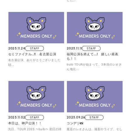
FANCLUB CONTENTS
した...
JOIN
LOGIN
FC NEWS
MONTHLY LEO
LEO REPORT
TOPICS
2025.11.24
STAFF
2025.11.11
STAFF
RADIO
TICKET
セミファイナル..!! 名古屋公演
福岡公演を終えて...! 嬉しい発表
も！！
名古屋公演、ありがとうございました
bulb TOURが始まって、3本目のレオさ
🙌...
SPECIAL
ん地元...
2025.11.02
STAFF
2025.09.26
STAFF
本日は、神戸公演！！
コンデジ📸
先日、TOUR 2025 〜bulb〜 初日の埼
最近のレオさんは、撮影やライブ、そし